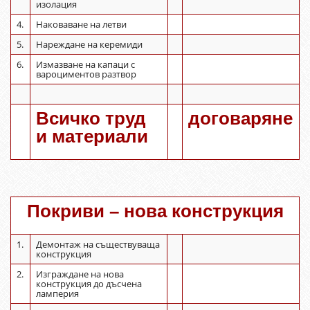
изолация
4.
Наковаване на летви
5.
Нареждане на керемиди
6.
Измазване на капаци с
вароциментов разтвор
Всичко труд
договаряне
и материали
Покриви – нова конструкция
1.
Демонтаж на съществуваща
конструкция
2.
Изграждане на нова
конструкция до дъсчена
ламперия