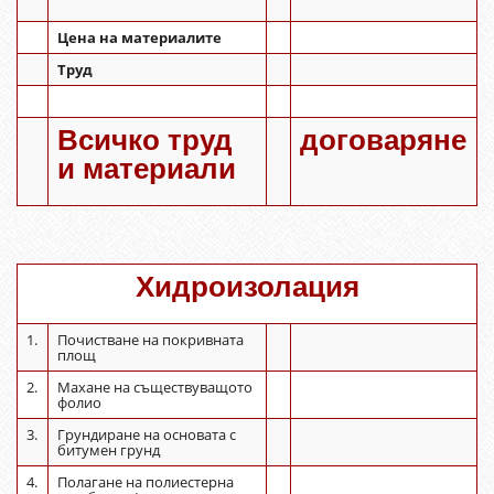
Цена на материалите
Труд
Всичко труд
договаряне
и материали
Хидроизолация
1.
Почистване на покривната
площ
2.
Махане на съществуващото
фолио
3.
Грундиране на основата с
битумен грунд
4.
Полагане на полиестерна