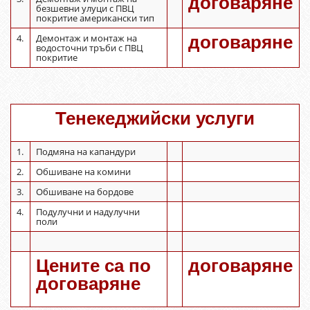
договаряне
безшевни улуци с ПВЦ
покритие американски тип
4.
Демонтаж и монтаж на
договаряне
водосточни тръби с ПВЦ
покритие
Тенекеджийски услуги
1.
Подмяна на капандури
2.
Обшиване на комини
3.
Обшиване на бордове
4.
Подулучни и надулучни
поли
Цените са по
договаряне
договаряне