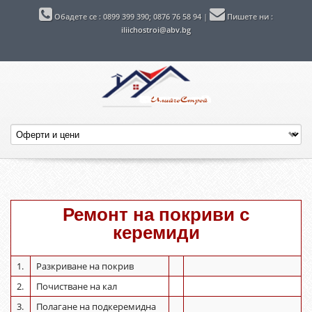
Обадете се : 0899 399 390; 0876 76 58 94
|
Пишете ни :
iliichostroi@abv.bg
Ремонт на покриви с
керемиди
1.
Разкриване на покрив
2.
Почистване на кал
3.
Полагане на подкеремидна