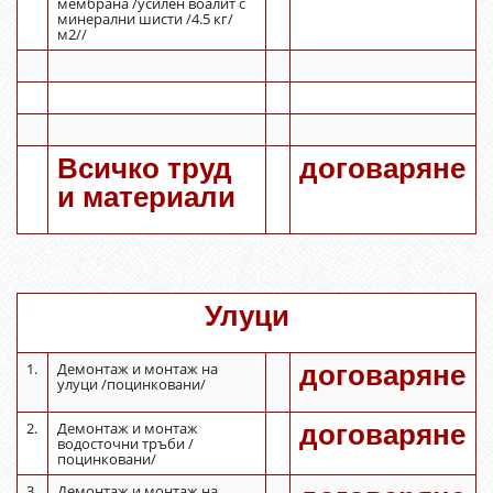
мембрана /усилен воалит с
минерални шисти /4.5 кг/
м2//
Всичко труд
договаряне
и материали
Улуци
1.
Демонтаж и монтаж на
договаряне
улуци /поцинковани/
2.
Демонтаж и монтаж
договаряне
водосточни тръби /
поцинковани/
3.
Демонтаж и монтаж на